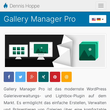
Dennis Hoppe
N
a
Gallery Manager Pro
v
i
g
a
t
i
o
n
a
u
Gallery Manager Pro ist das modernste WordPress
f
Galerieverwaltungs- und Lightbox-Plugin auf dem
k
Markt. Es ermöglicht das einfache Erstellen, Verwalten
l
und Präsentieren von Galerien über eine komfortable