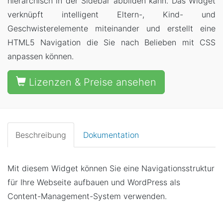
a
hierarchisch in der Sidebar abbilden kann. Das Widget
p
verknüpft intelligent Eltern-, Kind- und
p
Geschwisterelemente miteinander und erstellt eine
e
HTML5 Navigation die Sie nach Belieben mit CSS
n
anpassen können.
Lizenzen & Preise ansehen
Beschreibung
Dokumentation
Mit diesem Widget können Sie eine Navigationsstruktur
für Ihre Webseite aufbauen und WordPress als
Content-Management-System verwenden.