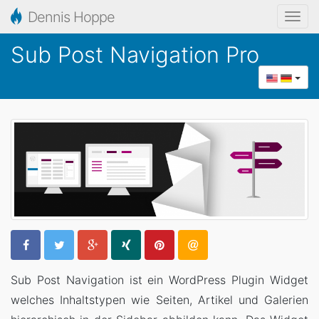
Dennis Hoppe
N
a
Sub Post Navigation Pro
v
i
g
a
t
i
o
n
a
u
f
k
Sub Post Navigation ist ein WordPress Plugin Widget
l
welches Inhaltstypen wie Seiten, Artikel und Galerien